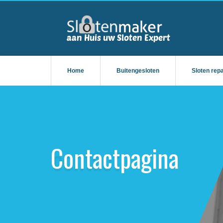
Home
Buitengesloten
Sloten rep
Contactpagina