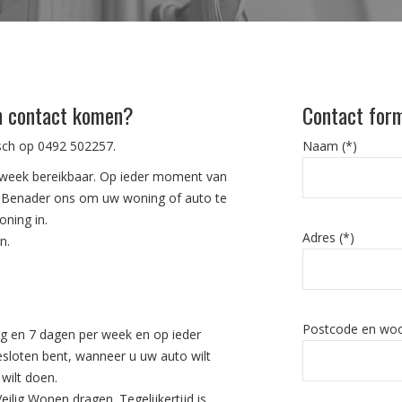
in contact komen?
Contact form
isch op
0492 502257
.
Naam (*)
r week bereikbaar. Op ieder moment van
n. Benader ons om uw woning of auto te
oning in.
Adres (*)
n.
Postcode en woo
ag en 7 dagen per week en op ieder
sloten bent, wanneer u uw auto wilt
wilt doen.
ilig Wonen dragen. Tegelijkertijd is