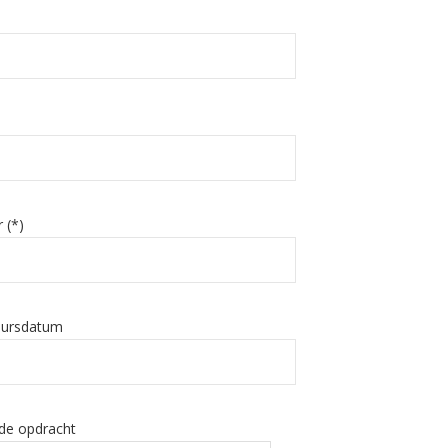
 (*)
eursdatum
 de opdracht