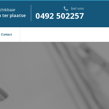
bel ons
chikbaar
0492 502257
 ter plaatse
Contact