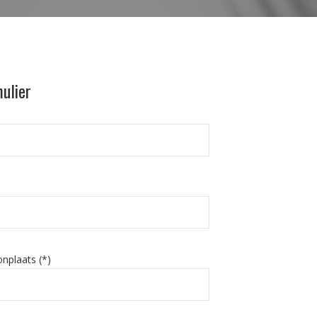
ulier
nplaats (*)