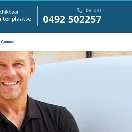
bel ons
chikbaar
0492 502257
 ter plaatse
Contact