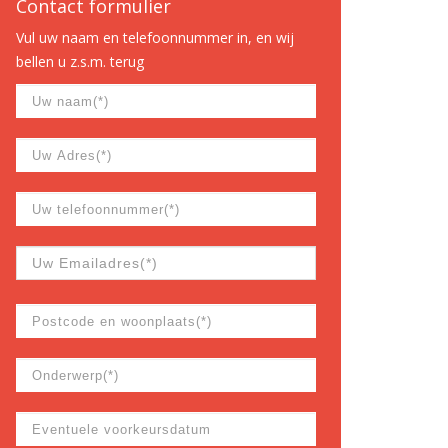
Contact formulier
Vul uw naam en telefoonnummer in, en wij
bellen u z.s.m. terug